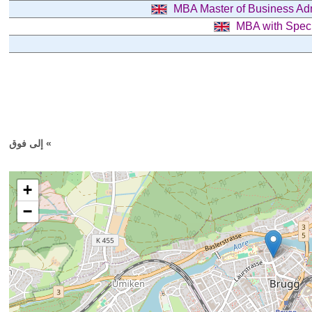
MBA Master of Business Ad
MBA with Speci
» إلى فوق
+
−