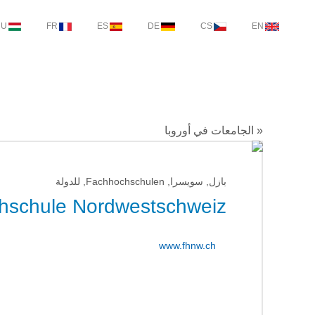
HU
FR
ES
DE
CS
EN
« الجامعات في أوروبا
بازل, سويسرا, Fachhochschulen, للدولة
hschule Nordwestschweiz
www.fhnw.ch