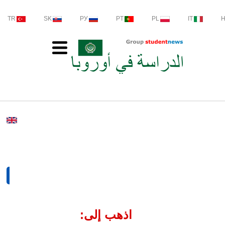
TR
SK
РУ
PT
PL
IT
اذهب إلى: