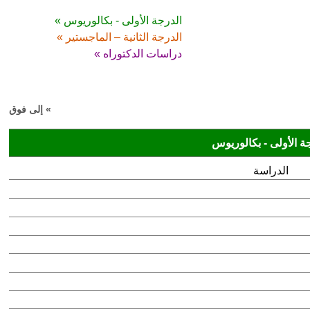
الدرجة الأولى - بكالوريوس »
الدرجة الثانية – الماجستير »
دراسات الدكتوراه »
» إلى فوق
ة الأولى - بكالوريوس
الدراسة