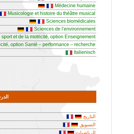
Médecine humaine
Musicologie et histoire du théâtre musical
Sciences biomédicales
Sciences de l'environnement
sport et de la motricité, option Enseignement
icité, option Santé – performance – recherche
Italienisch
الدرج
التاريخ
التسويق
الرياضيات