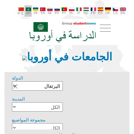
AR
УК
TR
SK
РУ
PT
PL
IT
HU
FR
ES
DE
CS
EN
中文
الجامعات في أوروبا
الدولة
المدينة
مجموعة المواضيع