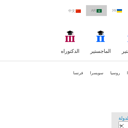
AR
УК
中文
ير
الماجستير
الدكتوراه
روسيا
سويسرا
فرنسا
لدولة