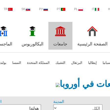
TR
SK
РУ
PT
PL
IT
الصفحة الرئيسية
جامعات
البكالوريوس
الماجست
بانيا
إيطاليا
البرتغال
التشيك
المملكة المتحدة
النمسا
بولندا
ات في أوروبا
المدينة
ا