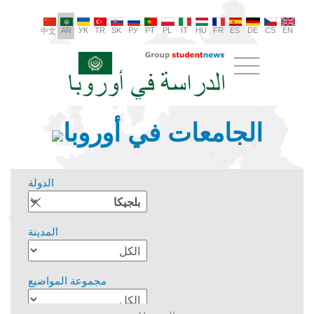
AR
УК
TR
SK
РУ
PT
PL
IT
HU
FR
ES
DE
CS
EN
中文
الجامعات في أوروبا
الدولة
المدينة
مجموعة المواضيع