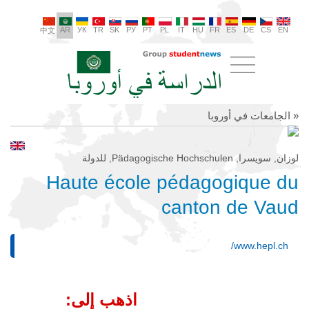
AR
УК
TR
SK
РУ
PT
PL
IT
HU
FR
ES
DE
CS
EN
中文
« الجامعات في أوروبا
لوزان, سويسرا, Pädagogische Hochschulen, للدولة
Haute école pédagogique du
canton de Vaud
www.hepl.ch/
اذهب إلى: