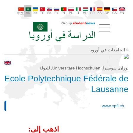
AR
УК
TR
SK
РУ
PT
PL
IT
HU
FR
ES
DE
CS
EN
中文
« الجامعات في أوروبا
لوزان, سويسرا, Universitäre Hochschulen, للدولة
Ecole Polytechnique Fédérale de
Lausanne
www.epfl.ch
اذهب إلى: